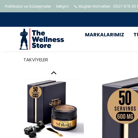
Politikalar ve Sözleşmeler
İletişim
📞 Müşteri Hizmetleri : 0507 675 35
MARKALARIMIZ
T
TAKVİYELER