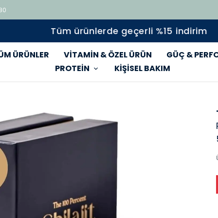
 80
Tüm ürünlerde geçerli %15 indirim
ÜM ÜRÜNLER
VİTAMİN & ÖZEL ÜRÜN
GÜÇ & PERF
PROTEİN
KİŞİSEL BAKIM