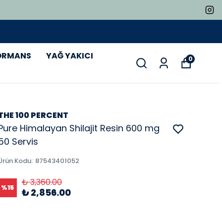
ORMANS
YAĞ YAKICI
0
THE 100 PERCENT
Pure Himalayan Shilajit Resin 600 mg
50 Servis
Ürün Kodu
:
87543401052
₺ 3,360.00
%
15
₺ 2,856.00