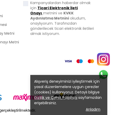
Kampanyalardan haberdar olmak
için
Ticari Elektronik İleti
Onayı
metnini ve
KVKK
ni
Aydınlatma Metnini
okudum,
onaylıyorum. Tarafınızdan
mesi
gönderilecek ticari elektronik iletileri
ay Metni
almak istiyorum.
 Onayı Metni
Alışveriş deneyiminizi iyileştirmek için
yasal düzenlemelere uygun çerezler
(cookies) kullanıyoruz. Detaylı bilgiye
Gizlilik ve Çerez Politikası
sayfamızdan
erişebilirsiniz.
Anladım
gerçekleştirilmektedir.