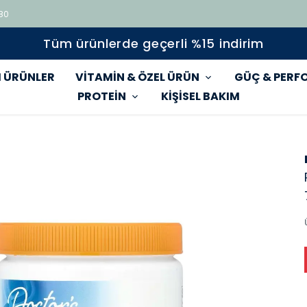
 80
Tüm ürünlerde geçerli %15 indirim
 ÜRÜNLER
VİTAMİN & ÖZEL ÜRÜN
GÜÇ & PERF
PROTEİN
KİŞİSEL BAKIM