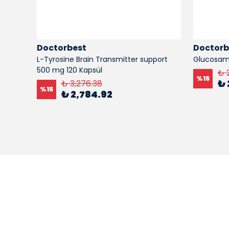
Doctorbest
Doctorb
lus 300
L-Tyrosine Brain Transmitter support
Glucosami
0
500 mg 120 Kapsül
₺ 
%
15
₺ 
₺ 3,276.38
%
15
₺ 2,784.92