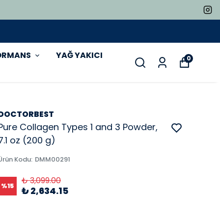
ORMANS
YAĞ YAKICI
0
DOCTORBEST
Pure Collagen Types 1 and 3 Powder,
7.1 oz (200 g)
Ürün Kodu
:
DMM00291
₺ 3,099.00
%
15
₺ 2,634.15