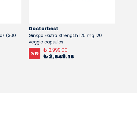
Doctorbest
Doct
 oz (300
Ginkgo Ekstra Strengt.h 120 mg 120
Doctor
veggie capsules
mg 60 
₺ 2,999.00
%
15
₺ 2,549.15
₺ 3,