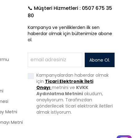
📞 Müşteri Hizmetleri : 0507 675 35
80
Kampanya ve yeniliklerden ilk sen
haberdar olmak için bültenimize abone
ol.
Formu
Abone Ol.
Kampanyalardan haberdar olmak
için
Ticari Elektronik İleti
Onayı
metnini ve
KVKK
ni
Aydınlatma Metnini
okudum,
onaylıyorum. Tarafınızdan
mesi
gönderilecek ticari elektronik iletileri
ay Metni
almak istiyorum.
 Onayı Metni