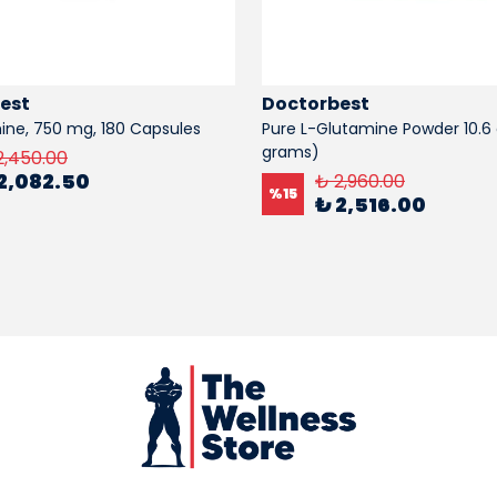
est
Doctorbest
ne, 750 mg, 180 Capsules
Pure L-Glutamine Powder 10.6
grams)
2,450.00
2,082.50
₺ 2,960.00
%
15
₺ 2,516.00