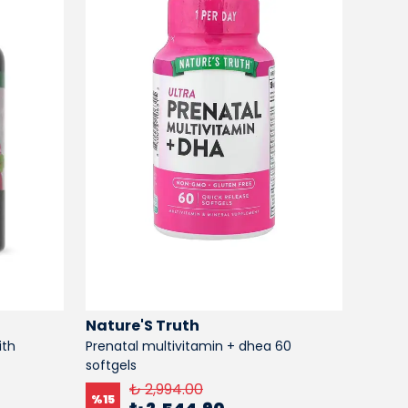
Nature'S Truth
Natur
ith
Prenatal multivitamin + dhea 60
B-1 10
softgels
%
15
₺ 2,994.00
%
15