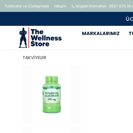
Politikalar ve Sözleşmeler
İletişim
📞 Müşteri Hizmetleri : 0507 675 35
ÜC
MARKALARIMIZ
T
TAKVİYELER