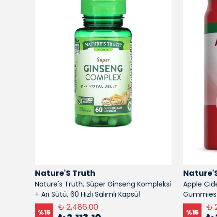
Nature'S Truth
Nature'
ck
Nature's Truth, Süper Ginseng Kompleksi
Apple Cıd
+ Arı Sütü, 60 Hızlı Salımlı Kapsül
Gummies -
₺ 2,486.00
₺ 
%
15
%
15