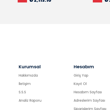
₺ 2,113.10
₺ 
Kurumsal
Hesabım
Hakkımızda
Giriş Yap
İletişim
Kayıt Ol
S.S.S
Hesabım Sayfası
Analiz Raporu
Adreslerim Sayfası
Siparişlerim Sayfası