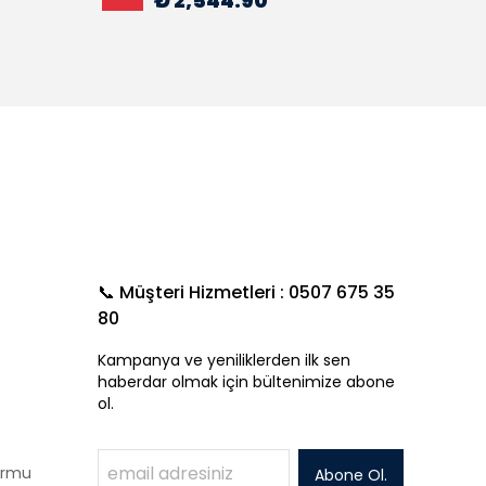
₺ 2,544.90
📞 Müşteri Hizmetleri : 0507 675 35
80
Kampanya ve yeniliklerden ilk sen
haberdar olmak için bültenimize abone
ol.
Formu
Abone Ol.