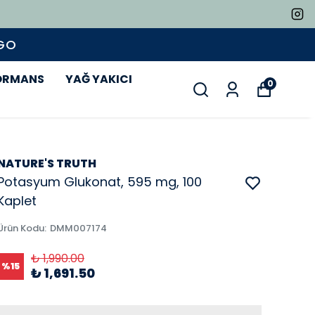
RGO
ORMANS
YAĞ YAKICI
0
NATURE'S TRUTH
Potasyum Glukonat, 595 mg, 100
Kaplet
Ürün Kodu
:
DMM007174
₺ 1,990.00
%
15
₺ 1,691.50