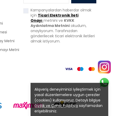
Kampanyalardan haberdar olmak
için
Ticari Elektronik İleti
Onayı
metnini ve
KVKK
ni
Aydınlatma Metnini
okudum,
onaylıyorum. Tarafınızdan
mesi
gönderilecek ticari elektronik iletileri
ay Metni
almak istiyorum.
 Onayı Metni
Alışveriş deneyiminizi iyileştirmek için
yasal düzenlemelere uygun çerezler
(cookies) kullanıyoruz. Detaylı bilgiye
Gizlilik ve Çerez Politikası
sayfamızdan
erişebilirsiniz.