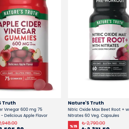
S Truth
Nature'S Truth
er Vınegar 600 mg 75
Nitric Oxide Max Beet Root + w
 Delicious Apple Flavor
Nitrates 60 Veg. Capsules
2,948.00
₺ 2,790.00
%
15