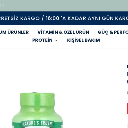
 80
RETSIZ KARGO / 16:00 'A KADAR AYNI GÜN KA
ÜM ÜRÜNLER
VİTAMİN & ÖZEL ÜRÜN
GÜÇ & PERF
PROTEİN
KİŞİSEL BAKIM