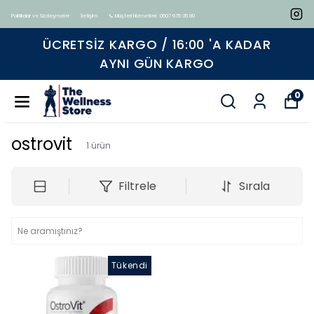
Politikalar ve Sözleşmeler
İletişim
📞 Müşteri Hizmetleri : 0507 675 35 80
ÜCRETSIZ KARGO / 16:00 'A KADAR
AYNI GÜN KARGO
0
ostrovit
1
ürün
Filtrele
Sırala
Tükendi