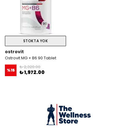
STOKTA YOK
ostrovit
Ostrovit MG + B6 90 Tablet
₺ 2,320.00
%
15
₺ 1,972.00