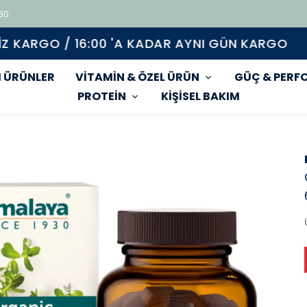
 80
Tüm ürünlerde geçerli %15 indirim
 ÜRÜNLER
VİTAMİN & ÖZEL ÜRÜN
GÜÇ & PERF
PROTEİN
KİŞİSEL BAKIM