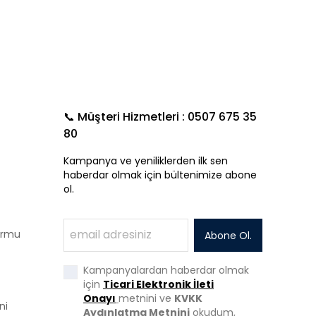
📞 Müşteri Hizmetleri : 0507 675 35
80
Kampanya ve yeniliklerden ilk sen
haberdar olmak için bültenimize abone
ol.
Formu
Abone Ol.
Kampanyalardan haberdar olmak
için
Ticari Elektronik İleti
Onayı
metnini ve
KVKK
ni
Aydınlatma Metnini
okudum,