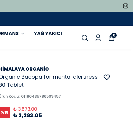
ORMANS
YAĞ YAKICI
0
HİMALAYA ORGANİC
Organic Bacopa for mental alertness
60 Tablet
Ürün Kodu
:
01180435786599457
₺ 3,873.00
%
15
₺ 3,292.05