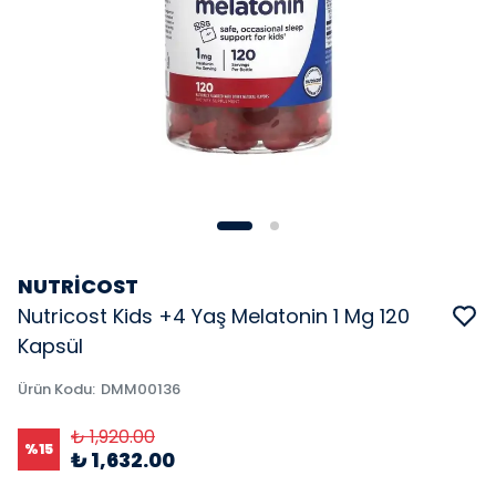
NUTRİCOST
Nutricost Kids +4 Yaş Melatonin 1 Mg 120
Kapsül
Ürün Kodu
:
DMM00136
₺ 1,920.00
%
15
₺ 1,632.00