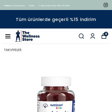
Politikalar ve Sözleşmeler
İletişim
📞 Müşteri Hizmetleri : 0507 675 35 80
Tüm ürünlerde geçerli %15 indirim
0
TAKVİYELER