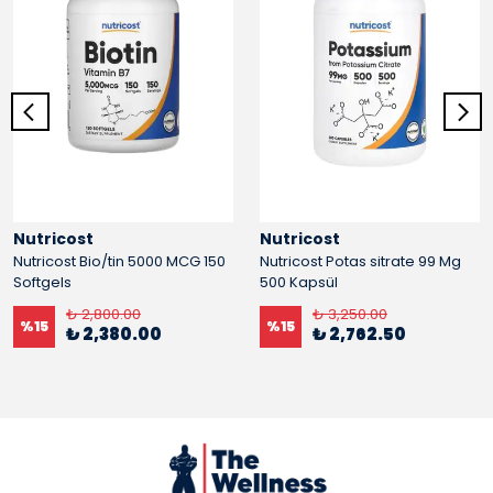
Nutricost
Nutricost
Nutricost Bio/tin 5000 MCG 150
Nutricost Potas sitrate 99 Mg
Softgels
500 Kapsül
₺ 2,800.00
₺ 3,250.00
%
15
%
15
₺ 2,380.00
₺ 2,762.50