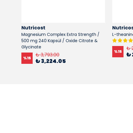
Nutricost
Nutrico
blet
Magnesium Complex Extra Strength /
L-theanin
500 mg 240 Kapsül / Oxide Citrate &
Glycinate
₺ 
%
15
₺ 
₺ 3,793.00
%
15
₺ 3,224.05