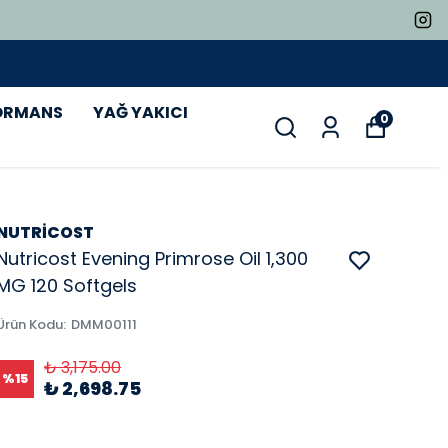
ORMANS
YAĞ YAKICI
0
NUTRİCOST
Nutricost Evening Primrose Oil 1,300
MG 120 Softgels
Ürün Kodu
:
DMM00111
₺ 3,175.00
%
15
₺ 2,698.75