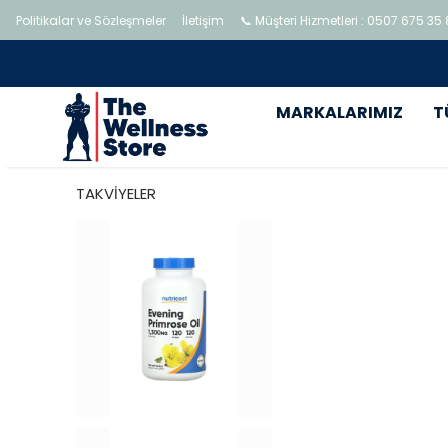
Politikalar ve Sözleşmeler
İletişim
📞 Müşteri Hizmetleri : 0507 675 35
MARKALARIMIZ
T
TAKVİYELER