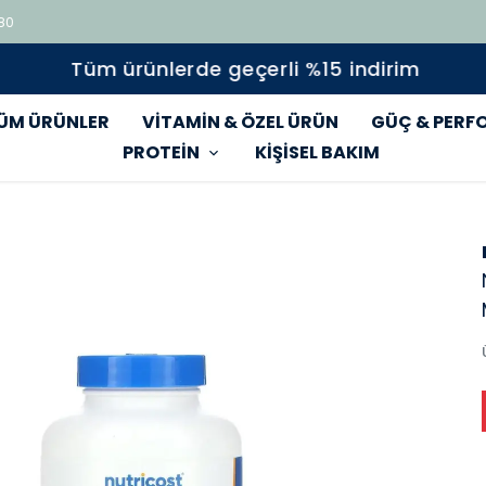
 80
Tüm ürünlerde geçerli %15 indirim
ÜM ÜRÜNLER
VİTAMİN & ÖZEL ÜRÜN
GÜÇ & PERF
PROTEİN
KİŞİSEL BAKIM