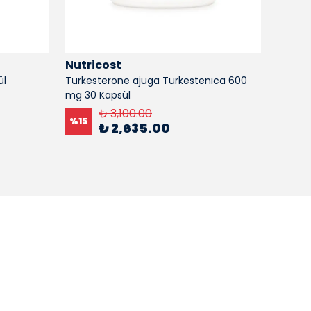
Nutricost
Nutri
ül
Turkesterone ajuga Turkestenıca 600
Organi
mg 30 Kapsül
capsul
₺ 3,100.00
%
15
%
15
₺ 2,635.00