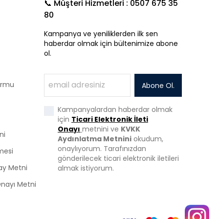
📞 Müşteri Hizmetleri : 0507 675 35
80
Kampanya ve yeniliklerden ilk sen
haberdar olmak için bültenimize abone
ol.
Formu
Abone Ol.
Kampanyalardan haberdar olmak
için
Ticari Elektronik İleti
Onayı
metnini ve
KVKK
ni
Aydınlatma Metnini
okudum,
onaylıyorum. Tarafınızdan
mesi
gönderilecek ticari elektronik iletileri
ay Metni
almak istiyorum.
 Onayı Metni