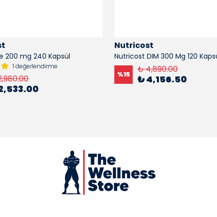
st
Nutricost
e 200 mg 240 Kapsül
Nutricost DIM 300 Mg 120 Kaps
1 değerlendirme
₺ 4,890.00
%
15
2,980.00
₺ 4,156.50
2,533.00