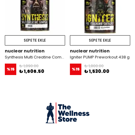
SEPETE EKLE
SEPETE EKLE
nuclear nutrition
nuclear nutrition
Synthesis Multi Creatine Complex 300 Gr Exotic Fruit Flavour
Igniter PUMP Preworkout 438 g
₺ 1,890.00
₺ 1,800.00
%
15
%
15
₺ 1,606.50
₺ 1,530.00