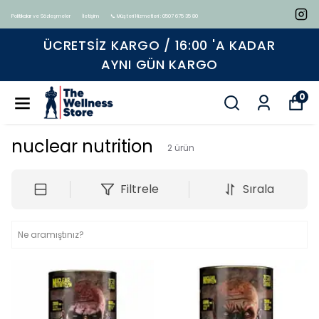
Politikalar ve Sözleşmeler
İletişim
📞 Müşteri Hizmetleri : 0507 675 35 80
ÜCRETSIZ KARGO / 16:00 'A KADAR
AYNI GÜN KARGO
0
nuclear nutrition
2
ürün
Filtrele
Sırala