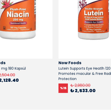
ods
Now Foods
0 mg 180 Kapsül
Lutein Supports Eye Heatlh 120
Promotes macular & Free Radi
2,504.00
Protection
2,128.40
₺ 2,980.00
%
15
₺ 2,533.00