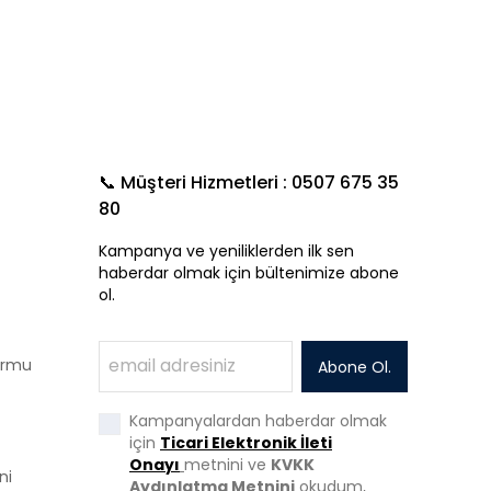
📞 Müşteri Hizmetleri : 0507 675 35
80
Kampanya ve yeniliklerden ilk sen
haberdar olmak için bültenimize abone
ol.
Formu
Abone Ol.
Kampanyalardan haberdar olmak
için
Ticari Elektronik İleti
Onayı
metnini ve
KVKK
ni
Aydınlatma Metnini
okudum,