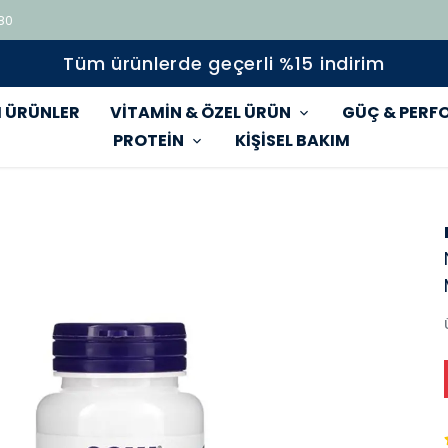
 80
Tüm ürünlerde geçerli %15 indirim
 ÜRÜNLER
VİTAMİN & ÖZEL ÜRÜN
GÜÇ & PERF
PROTEİN
KİŞİSEL BAKIM