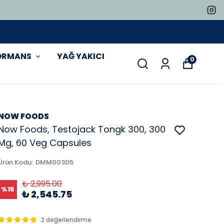
ORMANS
YAĞ YAKICI
0
NOW FOODS
Now Foods, Testojack Tongk 300, 300
Mg, 60 Veg Capsules
Ürün Kodu
:
DMM00305
₺ 2,995.00
%
15
₺ 2,545.75
2 değerlendirme