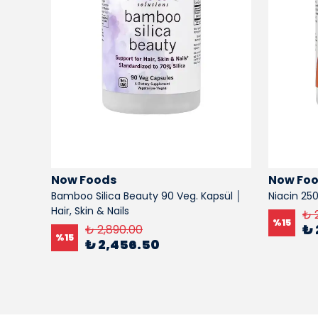
Now Foods
Now Fo
Bamboo Silica Beauty 90 Veg. Kapsül │
Niacin 25
Hair, Skin & Nails
₺ 
%
15
₺ 
₺ 2,890.00
%
15
₺ 2,456.50