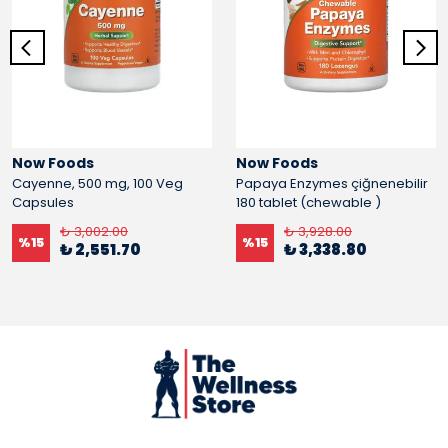
Now Foods
Now Foods
Cayenne, 500 mg, 100 Veg
Papaya Enzymes çiğnenebilir
Capsules
180 tablet (chewable )
₺ 3,002.00
₺ 3,928.00
%
15
%
15
₺ 2,551.70
₺ 3,338.80