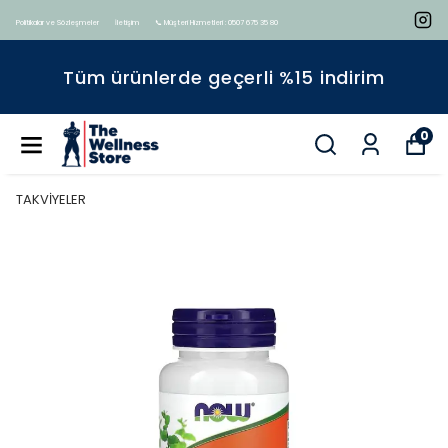
Politikalar ve Sözleşmeler
İletişim
📞 Müşteri Hizmetleri : 0507 675 35 80
Tüm ürünlerde geçerli %15 indirim
0
TAKVİYELER