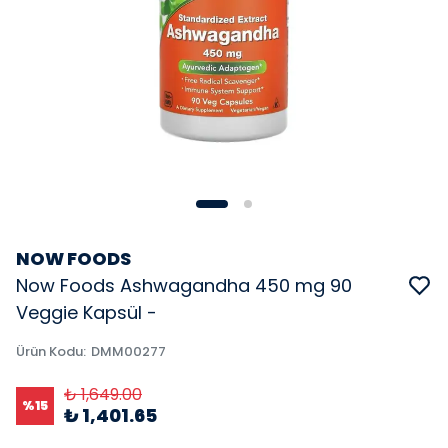
NOW FOODS
Now Foods Ashwagandha 450 mg 90
Veggie Kapsül -
Ürün Kodu
:
DMM00277
₺ 1,649.00
%
15
₺ 1,401.65