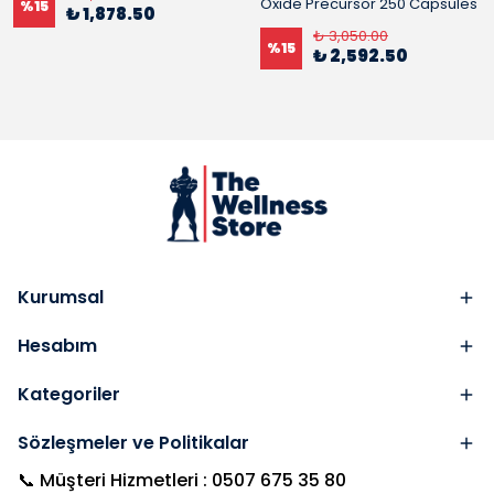
Oxide Precursor 250 Capsules
%
15
₺ 1,878.50
₺ 3,050.00
%
15
₺ 2,592.50
Kurumsal
Hesabım
Kategoriler
Sözleşmeler ve Politikalar
📞 Müşteri Hizmetleri : 0507 675 35 80