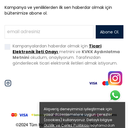
Kampanya ve yeniliklerden ilk sen haberdar olmak için
bültenimize abone ol.
Abone Ol.
Kampanyalardan haberdar olmak için
Ticari
Elektronik İleti Onayı
metnini ve
KVKK Aydınlatma
Metnini
okudum, onaylıyorum. Tarafınızdan
gönderilecek ticari elektronik iletileri almak istiyorum.
Alışveriş deneyiminizi iyileştirmek için
yasal düzenlemelere uygun çerezler
(cookies) kullanıyoruz. Detaylı bilgiye
©2024 Tüm Hakları Saklıdır. Tasarım ve Performans
Gizlilik ve Çerez Politikası
sayfamızdan