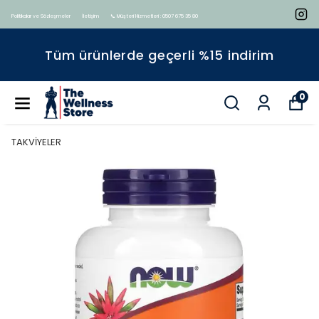
Politikalar ve Sözleşmeler
İletişim
📞 Müşteri Hizmetleri : 0507 675 35 80
Tüm ürünlerde geçerli %15 indirim
0
TAKVİYELER