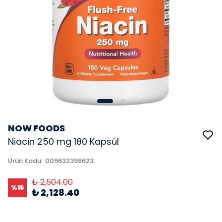
NOW FOODS
Niacin 250 mg 180 Kapsül
Ürün Kodu
:
009632398623
₺ 2,504.00
%
15
₺ 2,128.40