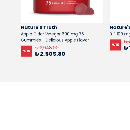
Nature'S Truth
Nature'
Apple Cıder Vınegar 600 mg 75
B-1 100 mg
Gummies - Delicious Apple Flavor
₺ 
%
15
₺ 
₺ 2,948.00
%
15
₺ 2,505.80