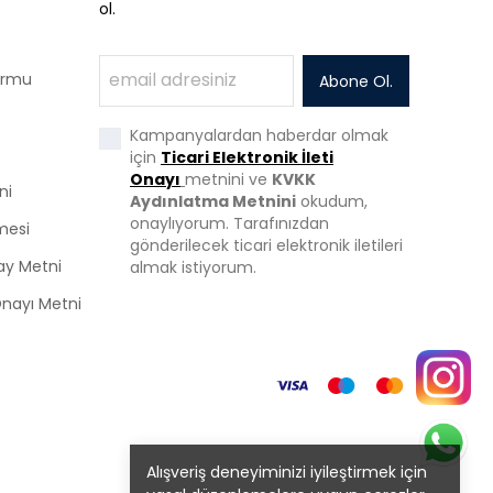
ol.
Formu
Abone Ol.
Kampanyalardan haberdar olmak
için
Ticari Elektronik İleti
Onayı
metnini ve
KVKK
ni
Aydınlatma Metnini
okudum,
onaylıyorum. Tarafınızdan
mesi
gönderilecek ticari elektronik iletileri
ay Metni
almak istiyorum.
 Onayı Metni
Alışveriş deneyiminizi iyileştirmek için