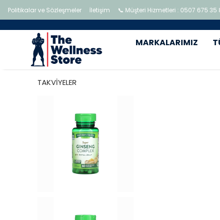
Politikalar ve Sözleşmeler
İletişim
📞 Müşteri Hizmetleri : 0507 675 35
MARKALARIMIZ
T
TAKVİYELER