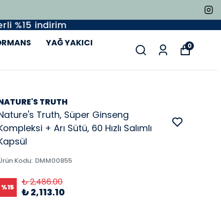
ORMANS
YAĞ YAKICI
0
NATURE'S TRUTH
Nature's Truth, Süper Ginseng
Kompleksi + Arı Sütü, 60 Hızlı Salımlı
Kapsül
Ürün Kodu
:
DMM00855
₺ 2,486.00
%
15
₺ 2,113.10