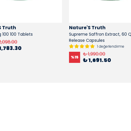
S Truth
Nature'S Truth
 100 100 Tablets
Supreme Saffron Extract, 60 
Release Capsules
2,098.00
1 değerlendirme
1,783.30
₺ 1,990.00
%
15
₺ 1,691.50