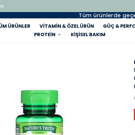
 80
Tüm ürünlerde geçerli %15 indirim
ÜM ÜRÜNLER
VİTAMİN & ÖZEL ÜRÜN
GÜÇ & PERF
PROTEİN
KİŞİSEL BAKIM