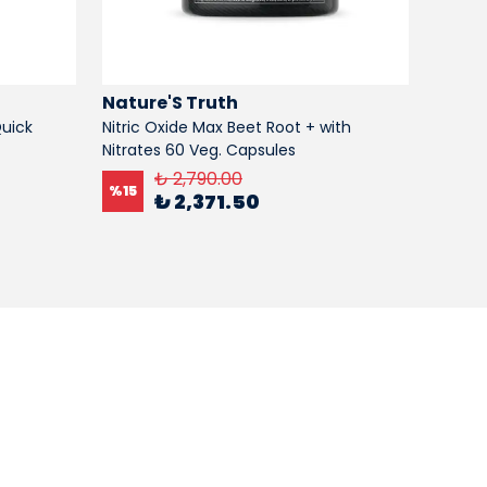
Nature'S Truth
Natur
Quick
Nitric Oxide Max Beet Root + with
Prenat
Nitrates 60 Veg. Capsules
softge
₺ 2,790.00
%
15
%
15
₺ 2,371.50