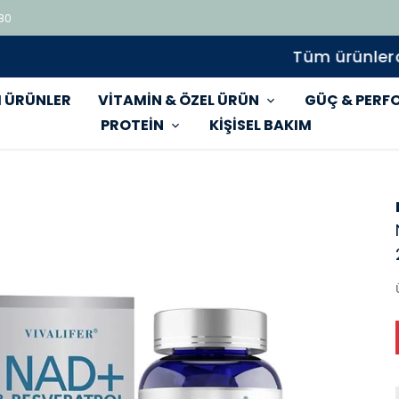
 80
Tüm ürünlerde geçerli %15 indirim
 ÜRÜNLER
VİTAMİN & ÖZEL ÜRÜN
GÜÇ & PERF
PROTEİN
KİŞİSEL BAKIM