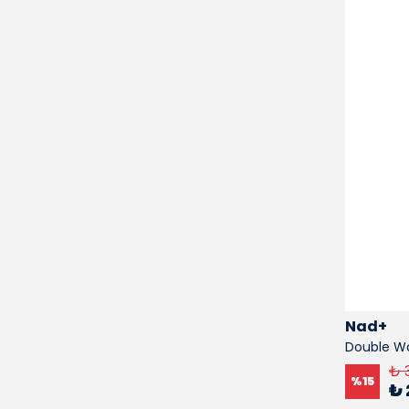
Nad+
Double W
₺ 
%
15
₺ 