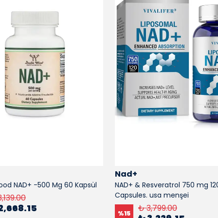
Nad+
ood NAD+ -500 Mg 60 Kapsül
NAD+ & Resveratrol 750 mg 12
Capsules. usa menşei
3,139.00
2,668.15
₺ 3,799.00
%
15