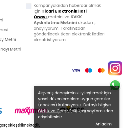
Kampanyalardan haberdar olmak
için
Ticari Elektronik İleti
Onayı
metnini ve
KVKK
ni
Aydınlatma Metnini
okudum,
onaylıyorum. Tarafınızdan
mesi
gönderilecek ticari elektronik iletileri
ay Metni
almak istiyorum.
 Onayı Metni
Alışveriş deneyiminizi iyileştirmek için
yasal düzenlemelere uygun çerezler
(cookies) kullanıyoruz. Detaylı bilgiye
Gizlilik ve Çerez Politikası
sayfamızdan
erişebilirsiniz.
Anladım
gerçekleştirilmektedir.