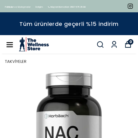
Politikalar ve Sözleşmeler
İletişim
📞 Müşteri Hizmetleri : 0507 675 35 80
Tüm ürünlerde geçerli %15 indirim
0
TAKVİYELER