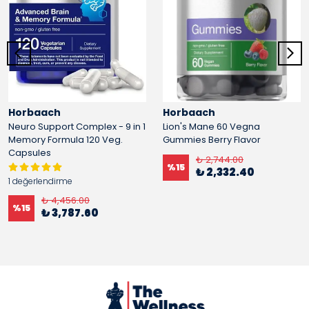
Horbaach
Horbaach
Neuro Support Complex - 9 in 1
Lion's Mane 60 Vegna
Memory Formula 120 Veg.
Gummies Berry Flavor
Capsules
₺ 2,744.00
%
15
₺ 2,332.40
1 değerlendirme
₺ 4,456.00
%
15
₺ 3,787.60