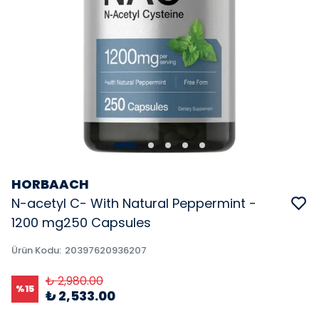
HORBAACH
N-acetyl C- With Natural Peppermint -
1200 mg250 Capsules
Ürün Kodu
:
20397620936207
₺ 2,980.00
%
15
₺ 2,533.00