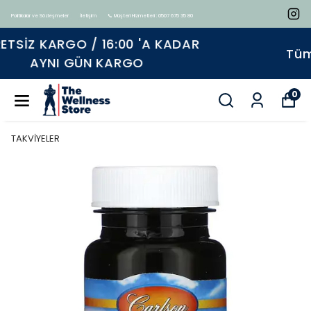
Politikalar ve Sözleşmeler
İletişim
📞 Müşteri Hizmetleri : 0507 675 35 80
Tüm ürünlerde geçerli %15 indirim
0
TAKVİYELER