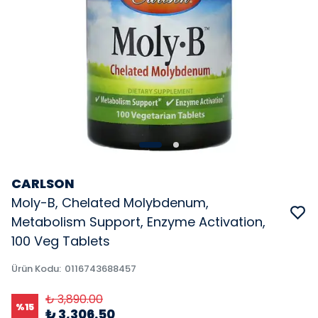
CARLSON
Moly-B, Chelated Molybdenum,
Metabolism Support, Enzyme Activation,
100 Veg Tablets
Ürün Kodu
:
0116743688457
₺ 3,890.00
%
15
₺ 3,306.50