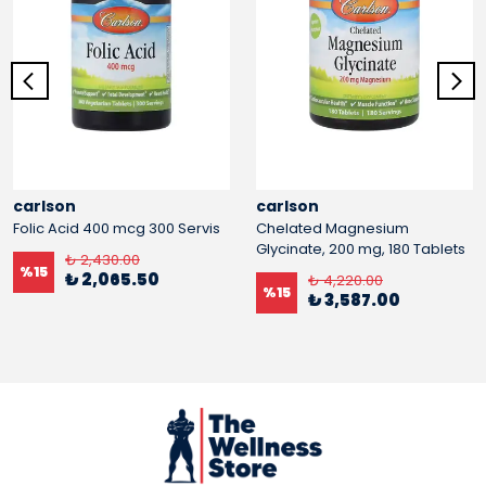
carlson
carlson
Folic Acid 400 mcg 300 Servis
Chelated Magnesium
Glycinate, 200 mg, 180 Tablets
₺ 2,430.00
%
15
₺ 2,065.50
₺ 4,220.00
%
15
₺ 3,587.00