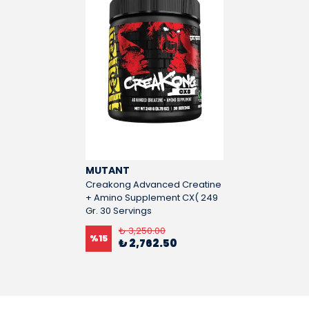
MUTANT
Creakong Advanced Creatine
+ Amino Supplement CX( 249
Gr. 30 Servings
₺ 3,250.00
%
15
₺ 2,762.50