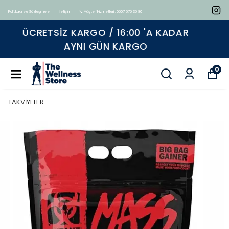
Politikalar ve Sözleşmeler
İletişim
📞 Müşteri Hizmetleri : 0507 675 35 80
Tüm ürünlerde geçerli %15 indirim
0
TAKVİYELER