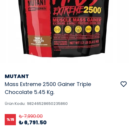
MUTANT
Mass Extreme 2500 Gainer Triple
Chocolate 5.45 Kg.
Ürün Kodu
:
98246528650235860
₺ 7,990.00
%
15
₺ 6,791.50