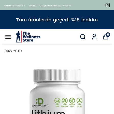
Politikalar ve Sözleşmeler
İletişim
📞 Müşteri Hizmetleri : 0507 675 35 80
Tüm ürünlerde geçerli %15 indirim
0
TAKVİYELER