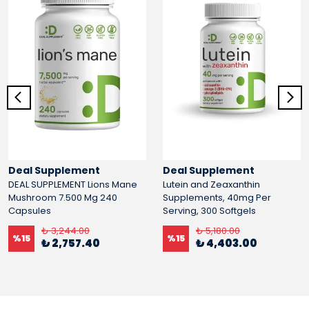
Deal Supplement
Deal Supplement
DEAL SUPPLEMENT Lions Mane
Lutein and Zeaxanthin
Mushroom 7.500 Mg 240
Supplements, 40mg Per
Capsules
Serving, 300 Softgels
₺ 3,244.00
₺ 5,180.00
%
15
%
15
₺ 2,757.40
₺ 4,403.00