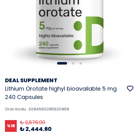
DEAL SUPPLEMENT
Lithium Orotate highyl bioavailable 5 mg
240 Capsules
Ürün Kodu
:
2084560285620856
₺ 2,876.00
%
15
₺ 2,444.60