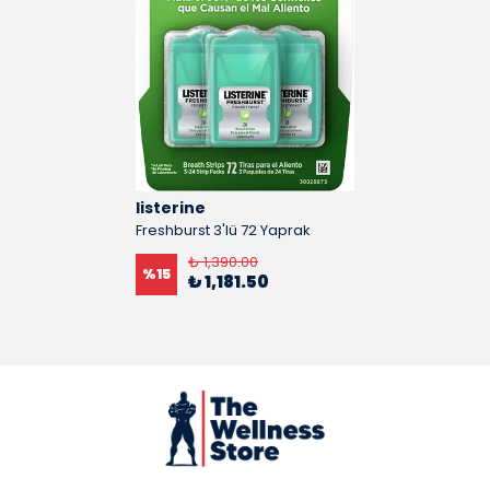
listerine
Freshburst 3'lü 72 Yaprak
₺ 1,390.00
%
15
₺ 1,181.50