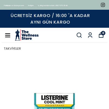
Politikalar ve Sözleşmeler
İletişim
📞 Müşteri Hizmetleri : 0507 675 35 80
Tüm ürünlerde geçerli %15 indirim
0
TAKVİYELER