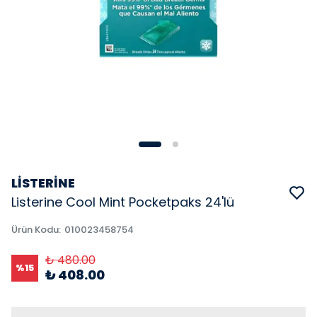
LİSTERİNE
Listerine Cool Mint Pocketpaks 24'lü
Ürün Kodu
:
010023458754
₺ 480.00
%
15
₺ 408.00