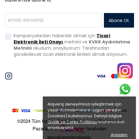
Abone Ol.
Kampanyalardan haberdar olmak için
Ticari
Elektronik İleti Onayı
metnini ve
KVKK Aydınlatma
Metnini
okudum, onaylıyorum. Tarafınızdan
gönderilecek ticari elektronik iletileri almak istiyorum.
Alışveriş deneyiminizi iyileştirmek için
yasal düzenlemelere uygun çerezler
(cookies) kullanıyoruz. Detaylı bilgiye
©2024 Tüm Hakları Saklıdır. Tasarım ve Performans
Gizlilik ve Çerez Politikası
sayfamızdan
erişebilirsiniz.
Pazarlaması
tarafından
Anladım
gerçekleştirilmektedir.