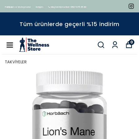
Politikalar ve Sözleşmeler
İletişim
📞 Müşteri Hizmetleri : 0507 675 35 80
Tüm ürünlerde geçerli %15 indirim
0
TAKVİYELER