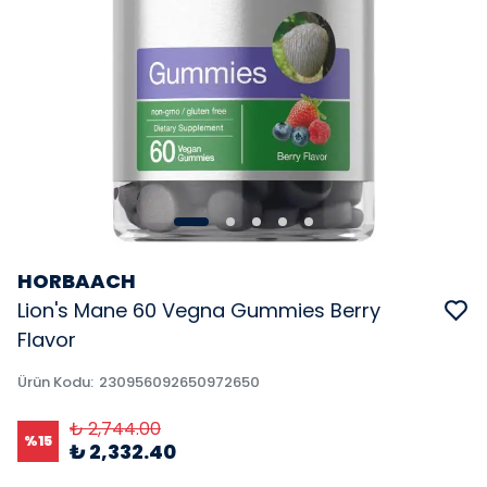
HORBAACH
Lion's Mane 60 Vegna Gummies Berry
Flavor
Ürün Kodu
:
230956092650972650
₺ 2,744.00
%
15
₺ 2,332.40