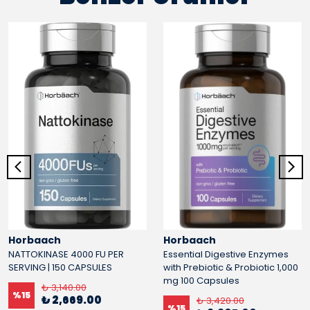
Horbaach
Horbaach
NATTOKINASE 4000 FU PER
Essential Digestive Enzymes
SERVING | 150 CAPSULES
with Prebiotic & Probiotic 1,000
mg 100 Capsules
₺ 3,140.00
%
15
₺ 2,669.00
₺ 3,420.00
%
15