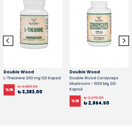
Double Wood
Double Wood
L-Theanine 200 mg 120 Kapsül
Double Wood Cordyceps
Mushroom - 1000 Mg 210
₺ 3,980.00
Kapsül
%
15
₺ 3,383.00
₺ 3,370.00
%
15
₺ 2,864.50