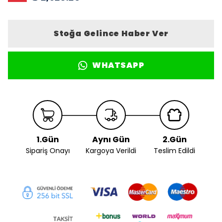
Stoğa Gelince Haber Ver
WHATSAPP
1.Gün
Aynı Gün
2.Gün
Sipariş Onayı
Kargoya Verildi
Teslim Edildi