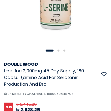
DOUBLE WOOD
L-serine 2,000mg 45 Day Supply, 180
Capsul (amino Acid For Serotonin
Production And Bra
Ürün Kodu
:
TYCIQ37H9N171880050448707
₺ 3,445.00
%
15
₺ 2,928.25