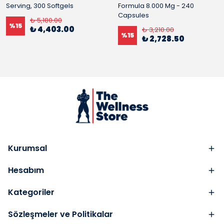
Serving, 300 Softgels
Formula 8.000 Mg - 240
Capsules
₺ 5,180.00
%
15
₺ 4,403.00
₺ 3,210.00
%
15
₺ 2,728.50
Kurumsal
Hesabım
Kategoriler
Sözleşmeler ve Politikalar