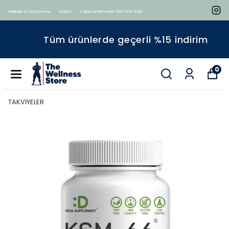
Politikalar ve Sözleşmeler
İletişim
📞 Müşteri Hizmetleri : 0507 675 35 80
Tüm ürünlerde geçerli %15 indirim
0
TAKVİYELER