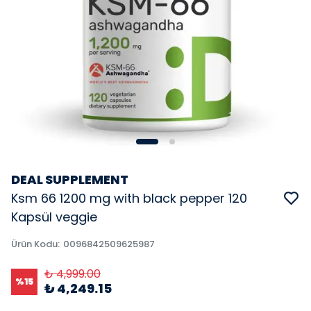
DEAL SUPPLEMENT
Ksm 66 1200 mg with black pepper 120
Kapsül veggie
Ürün Kodu
:
0096842509625987
₺ 4,999.00
%
15
₺ 4,249.15