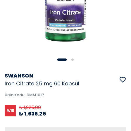
SWANSON
Iron Citrate 25 mg 60 Kapsül
Ürün Kodu
:
DMM1017
₺ 1,925.00
%
15
₺ 1,636.25