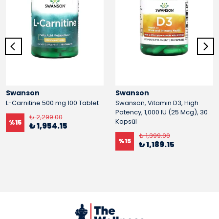
Swanson
Swanson
L-Carnitine 500 mg 100 Tablet
Swanson, Vitamin D3, High
Potency, 1,000 IU (25 Mcg), 30
₺ 2,299.00
Kapsül
%
15
₺ 1,954.15
₺ 1,399.00
%
15
₺ 1,189.15