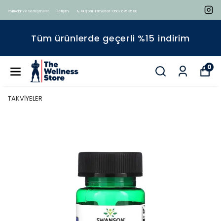
Politikalar ve Sözleşmeler
İletişim
📞 Müşteri Hizmetleri : 0507 675 35 80
Tüm ürünlerde geçerli %15 indirim
0
TAKVİYELER