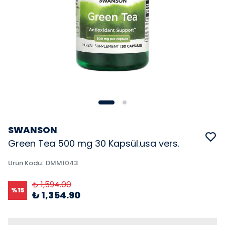
SWANSON
Green Tea 500 mg 30 Kapsül.usa vers.
Ürün Kodu
:
DMM1043
₺ 1,594.00
%
15
₺ 1,354.90