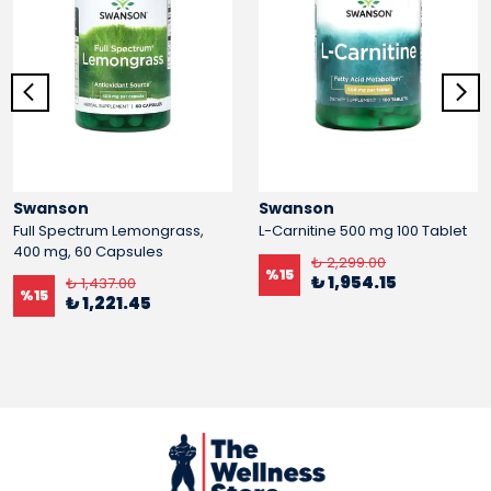
Swanson
Swanson
Full Spectrum Lemongrass,
L-Carnitine 500 mg 100 Tablet
400 mg, 60 Capsules
₺ 2,299.00
%
15
₺ 1,954.15
₺ 1,437.00
%
15
₺ 1,221.45