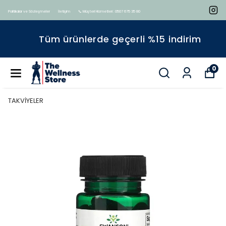
Politikalar ve Sözleşmeler
İletişim
📞 Müşteri Hizmetleri : 0507 675 35 80
Tüm ürünlerde geçerli %15 indirim
0
TAKVİYELER