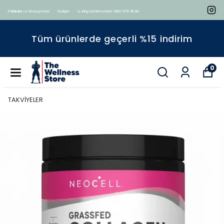
Politikalar ve Sözleşmeler
İletişim
📞 Müşteri Hizmetleri : 0507 675 35 80
Tüm ürünlerde geçerli %15 indirim
0
TAKVİYELER