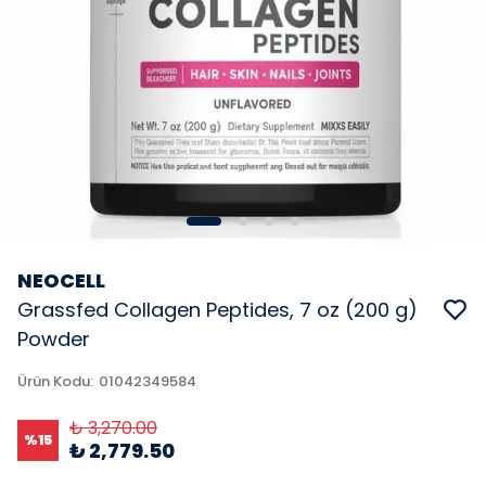
NEOCELL
Grassfed Collagen Peptides, 7 oz (200 g)
Powder
Ürün Kodu
:
01042349584
₺ 3,270.00
%
15
₺ 2,779.50