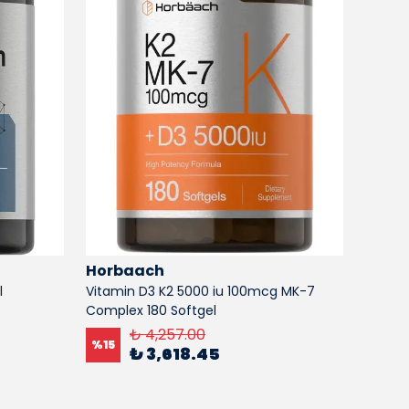
Horbaach
Horb
l
Vitamin D3 K2 5000 iu 100mcg MK-7
Horbäa
Complex 180 Softgel
Extract
Kapsül
₺ 4,257.00
%
15
₺ 3,618.45
%
15