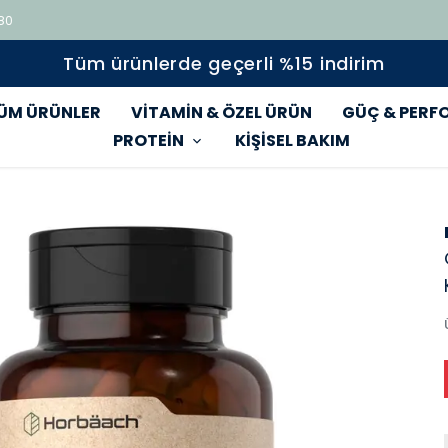
 80
Tüm ürünlerde geçerli %15 indirim
ÜM ÜRÜNLER
VİTAMİN & ÖZEL ÜRÜN
GÜÇ & PERF
PROTEİN
KİŞİSEL BAKIM