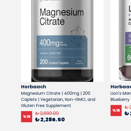
Horbaach
Horbaa
Magnesium Citrate | 400mg | 200
Lion's Ma
Caplets | Vegetarian, Non-GMO, and
Blueberry
Gluten Free Supplement
₺ 
%
15
₺ 
₺ 2,690.00
%
15
₺ 2,286.50