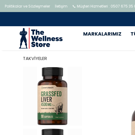
Politikalar ve Sözleşmeler
İletişim
📞 Müşteri Hizmetleri : 0507 675 35
MARKALARIMIZ
T
TAKVİYELER