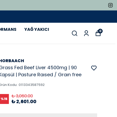
ORMANS
YAĞ YAKICI
0
HORBAACH
Grass Fed Beef Liver 4500mg | 90
Kapsül | Pasture Raısed / Graın free
Ürün Kodu
:
0113343587592
₺ 3,060.00
%
15
₺ 2,601.00