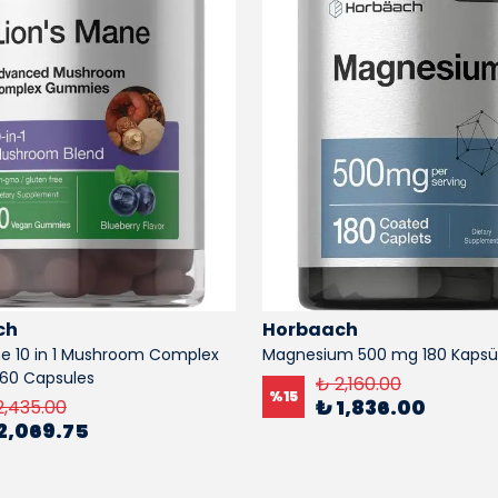
ch
Horbaach
ne 10 in 1 Mushroom Complex
Magnesium 500 mg 180 Kapsü
 60 Capsules
₺ 2,160.00
%
15
₺ 1,836.00
2,435.00
2,069.75