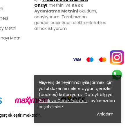
Onayı
metnini ve
KVKK
ni
Aydınlatma Metnini
okudum,
onaylıyorum. Tarafınızdan
mesi
gönderilecek ticari elektronik iletileri
ay Metni
almak istiyorum.
 Onayı Metni
Alışveriş deneyiminizi iyileştirmek için
yasal düzenlemelere uygun çerezler
(cookies) kullanıyoruz. Detaylı bilgiye
Gizlilik ve Çerez Politikası
sayfamızdan
erişebilirsiniz.
Anladım
gerçekleştirilmektedir.