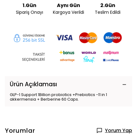
1.Gün
Aynı Gün
2.Gün
Sipariş Onayı
Kargoya Verildi
Teslim Edildi
Ürün Açıklaması
GLP-1 Support 1Billion probiotics +Prebiotics -11 in 1
akkermensia + Berberine 60 Caps.
Yorumlar
Yorum Yap