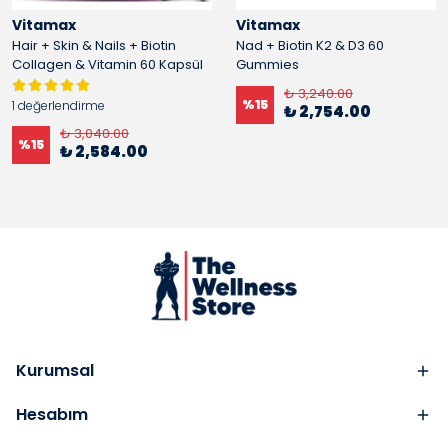
Vitamax
Vitamax
Hair + Skin & Nails + Biotin
Nad + Biotin K2 & D3 60
Collagen & Vitamin 60 Kapsül
Gummies
₺ 3,240.00
%
15
1 değerlendirme
₺ 2,754.00
₺ 3,040.00
%
15
₺ 2,584.00
Kurumsal
Hesabım