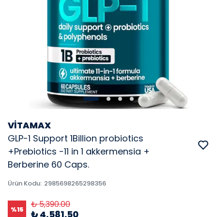
VİTAMAX
GLP-1 Support 1Billion probiotics
+Prebiotics -11 in 1 akkermensia +
Berberine 60 Caps.
Ürün Kodu
:
2985698265298356
₺ 5,390.00
%
15
₺ 4,581.50