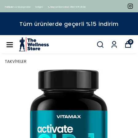
Politikalar ve Sözleşmeler
İletişim
📞 Müşteri Hizmetleri : 0507 675 35 80
Tüm ürünlerde geçerli %15 indirim
0
TAKVİYELER