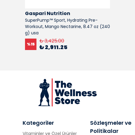
Gaspari Nutrition
SuperPump™ Sport, Hydrating Pre-
Workout, Mango Nectarine, 8.47 oz (240
g) usa
₺ 3,425.00
%
15
₺ 2,911.25
Kategoriler
Sözleşmeler ve
Politikalar
Vitaminler ve Özel Ürünler