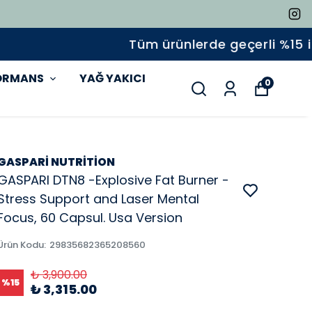
ORMANS
YAĞ YAKICI
0
GASPARİ NUTRİTİON
GASPARI DTN8 -Explosive Fat Burner -
Stress Support and Laser Mental
Focus, 60 Capsul. Usa Version
Ürün Kodu
:
29835682365208560
₺ 3,900.00
%
15
₺ 3,315.00