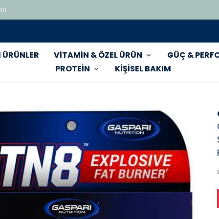
 80
Tüm ürünlerde geçerli %15 indirim
 ÜRÜNLER
VİTAMİN & ÖZEL ÜRÜN
GÜÇ & PERF
PROTEİN
KİŞİSEL BAKIM