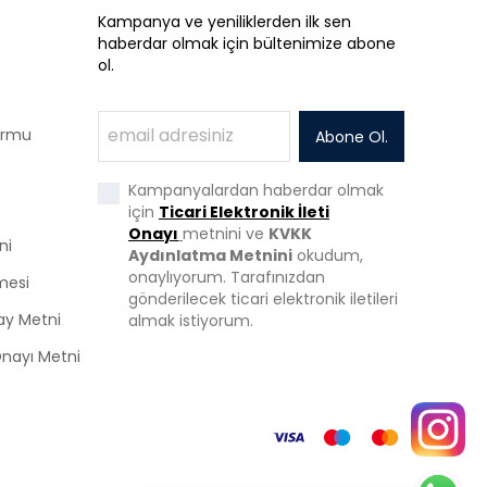
Kampanya ve yeniliklerden ilk sen
haberdar olmak için bültenimize abone
ol.
Formu
Abone Ol.
Kampanyalardan haberdar olmak
için
Ticari Elektronik İleti
Onayı
metnini ve
KVKK
ni
Aydınlatma Metnini
okudum,
onaylıyorum. Tarafınızdan
mesi
gönderilecek ticari elektronik iletileri
ay Metni
almak istiyorum.
 Onayı Metni