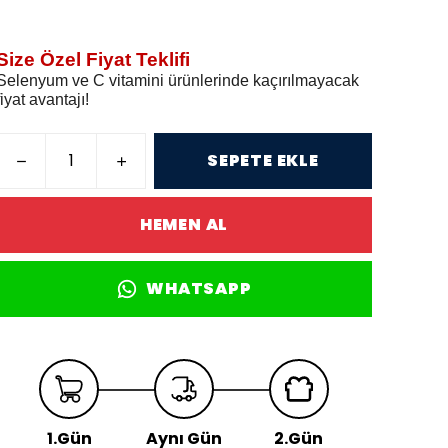
Size Özel Fiyat Teklifi
Selenyum ve C vitamini ürünlerinde kaçırılmayacak
fiyat avantajı!
SEPETE EKLE
HEMEN AL
WHATSAPP
1.Gün
Aynı Gün
2.Gün