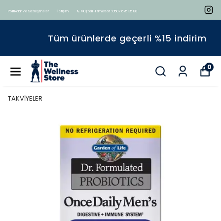
Politikalar ve Sözleşmeler
İletişim
📞 Müşteri Hizmetleri : 0507 675 35 80
Tüm ürünlerde geçerli %15 indirim
0
TAKVİYELER