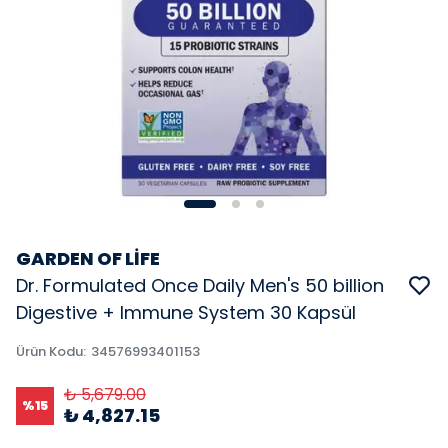
GARDEN OF LİFE
Dr. Formulated Once Daily Men's 50 billion
Digestive + Immune System 30 Kapsül
Ürün Kodu
:
34576993401153
₺ 5,679.00
%
15
₺ 4,827.15