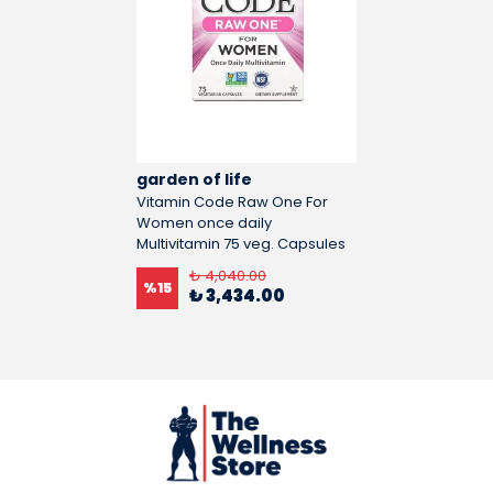
garden of life
Vitamin Code Raw One For
Women once daily
Multivitamin 75 veg. Capsules
₺ 4,040.00
%
15
₺ 3,434.00