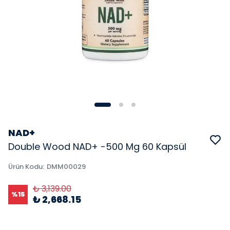
NAD+
Double Wood NAD+ -500 Mg 60 Kapsül
Ürün Kodu
:
DMM00029
₺ 3,139.00
%
15
₺ 2,668.15