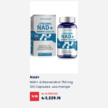
Nad+
NAD+ & Resveratrol 750 mg
120 Capsules. usa menşei
₺ 3,799.00
%
15
₺ 3,229.15