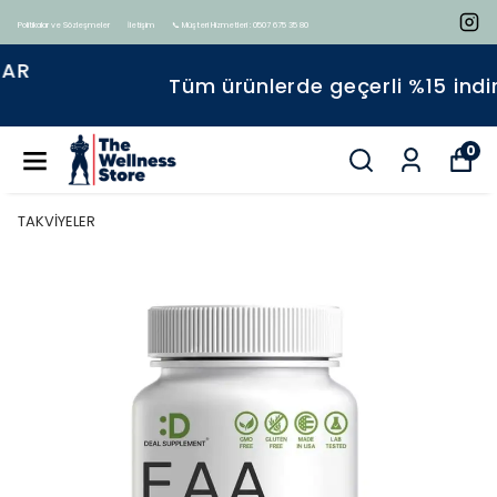
Politikalar ve Sözleşmeler
İletişim
📞 Müşteri Hizmetleri : 0507 675 35 80
Tüm ürünlerde geçerli %15 indirim
0
TAKVİYELER