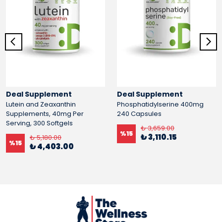
Deal Supplement
Deal Supplement
Lutein and Zeaxanthin
Phosphatidylserine 400mg
Supplements, 40mg Per
240 Capsules
Serving, 300 Softgels
₺ 3,659.00
%
15
₺ 3,110.15
₺ 5,180.00
%
15
₺ 4,403.00