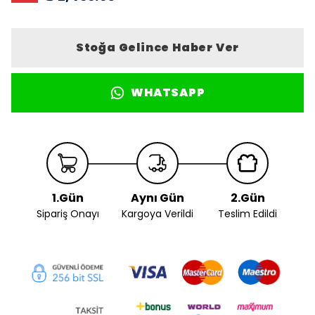
Stoğa Gelince Haber Ver
WHATSAPP
1.Gün
Aynı Gün
2.Gün
Sipariş Onayı
Kargoya Verildi
Teslim Edildi