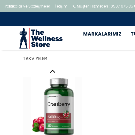
Politikalar ve Sözleşmeler
İletişim
📞 Müşteri Hizmetleri : 0507 675 35
MARKALARIMIZ
T
TAKVİYELER