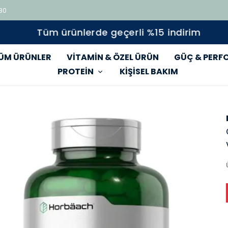
 80
Tüm ürünlerde geçerli %15 indirim
ÜM ÜRÜNLER
VİTAMİN & ÖZEL ÜRÜN
GÜÇ & PERF
PROTEİN
KİŞİSEL BAKIM