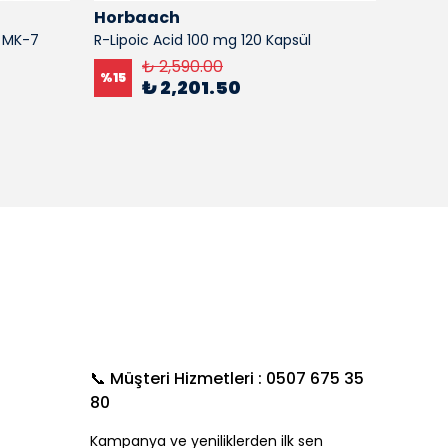
Horbaach
Horb
g MK-7
R-Lipoic Acid 100 mg 120 Kapsül
Essent
Prebiot
₺ 2,590.00
%
15
Capsul
₺ 2,201.50
%
15
📞 Müşteri Hizmetleri : 0507 675 35
80
Kampanya ve yeniliklerden ilk sen