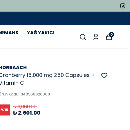
ORMANS
YAĞ YAKICI
0
HORBAACH
Cranberry 15,000 mg 250 Capsules +
Vitamin C
Ürün Kodu
:
340560926009
₺ 3,060.00
%
15
₺ 2,601.00