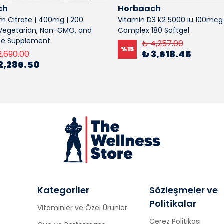
ch
Horbaach
 Citrate | 400mg | 200
Vitamin D3 K2 5000 iu 100mc
 Vegetarian, Non-GMO, and
Complex 180 Softgel
ee Supplement
₺ 4,257.00
%
15
₺ 3,618.45
2,690.00
2,286.50
Kategoriler
Sözleşmeler ve
Politikalar
Vitaminler ve Özel Ürünler
Çerez Politikası