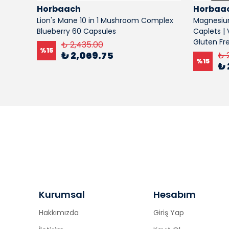
Horbaach
Horbaa
 Liquid
Lion's Mane 10 in 1 Mushroom Complex
Magnesium
Blueberry 60 Capsules
Caplets |
Gluten Fr
₺ 2,435.00
%
15
₺ 2,069.75
₺ 
%
15
₺ 
Kurumsal
Hesabım
Hakkımızda
Giriş Yap