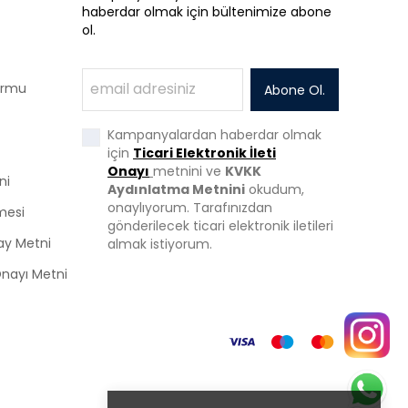
haberdar olmak için bültenimize abone
ol.
Formu
Abone Ol.
Kampanyalardan haberdar olmak
için
Ticari Elektronik İleti
Onayı
metnini ve
KVKK
ni
Aydınlatma Metnini
okudum,
onaylıyorum. Tarafınızdan
mesi
gönderilecek ticari elektronik iletileri
ay Metni
almak istiyorum.
 Onayı Metni