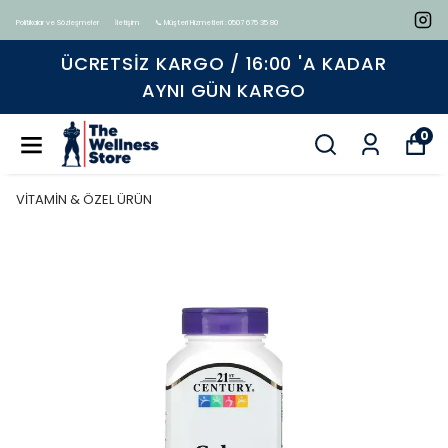
Politikalar ve Sözleşmeler
İletişim
📞 Müşteri Hizmetleri : 0507 675 35 80
 KARGO / 16:00 'A KADAR
Tüm ürünl
YNI GÜN KARGO
0
VİTAMİN & ÖZEL ÜRÜN