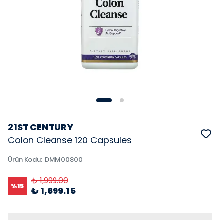
21ST CENTURY
Colon Cleanse 120 Capsules
Ürün Kodu
:
DMM00800
₺ 1,999.00
%
15
₺ 1,699.15