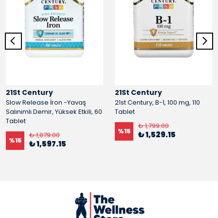
21St Century
21St Century
Slow Release İron -Yavaş
21st Century, B-1, 100 mg, 110
Salınımlı Demir, Yüksek Etkili, 60
Tablet
Tablet
₺ 1,799.00
%
15
₺ 1,529.15
₺ 1,879.00
%
15
₺ 1,597.15