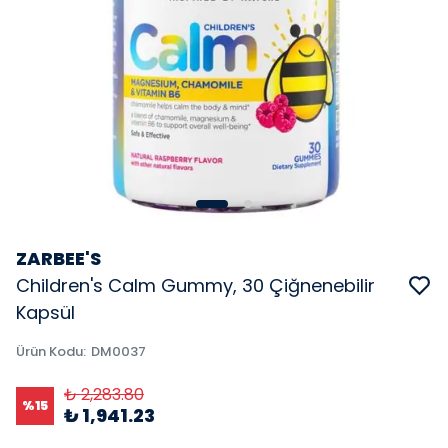
ZARBEE'S
Children's Calm Gummy, 30 Çiğnenebilir
Kapsül
Ürün Kodu
:
DM0037
₺ 2,283.80
%
15
₺ 1,941.23