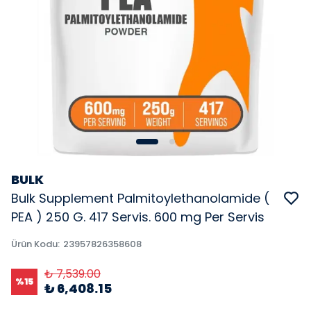
BULK
Bulk Supplement Palmitoylethanolamide (
PEA ) 250 G. 417 Servis. 600 mg Per Servis
Ürün Kodu
:
23957826358608
₺ 7,539.00
%
15
₺ 6,408.15