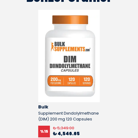
Bulk
Supplement Dıındolylmethane
(DIM) 200 mg 120 Capsules
₺ 5,349.00
%
15
₺ 4,546.65