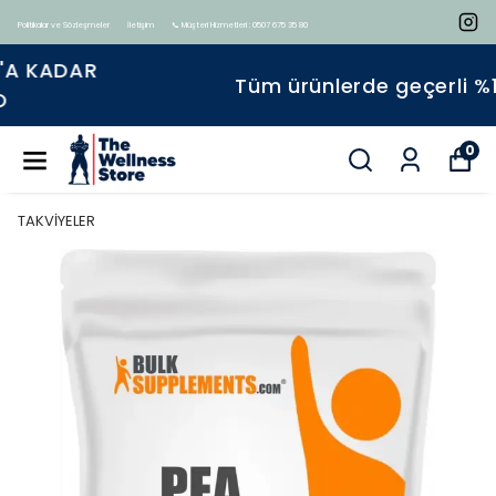
Politikalar ve Sözleşmeler
İletişim
📞 Müşteri Hizmetleri : 0507 675 35 80
Tüm ürünlerde geçerli %15 indirim
0
TAKVİYELER