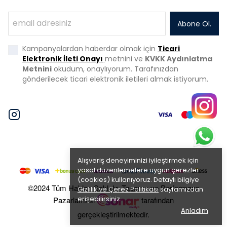
Abone Ol.
Kampanyalardan haberdar olmak için
Ticari
Elektronik İleti Onayı
metnini ve
KVKK Aydınlatma
Metnini
okudum, onaylıyorum. Tarafınızdan
gönderilecek ticari elektronik iletileri almak istiyorum.
Alışveriş deneyiminizi iyileştirmek için
yasal düzenlemelere uygun çerezler
(cookies) kullanıyoruz. Detaylı bilgiye
©2024 Tüm Hakları Saklıdır. Tasarım ve Performans
Gizlilik ve Çerez Politikası
sayfamızdan
erişebilirsiniz.
Pazarlaması
tarafından
Anladım
gerçekleştirilmektedir.