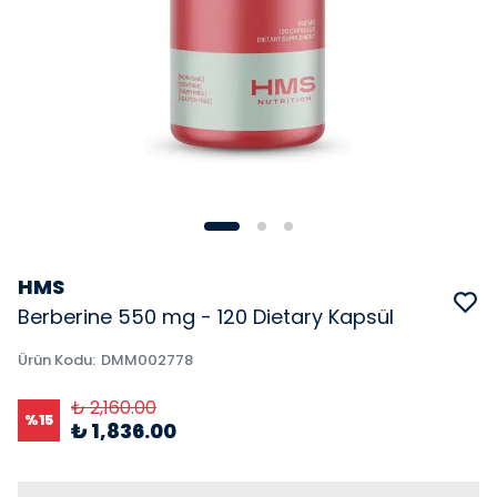
HMS
Berberine 550 mg - 120 Dietary Kapsül
Ürün Kodu
:
DMM002778
₺ 2,160.00
%
15
₺ 1,836.00