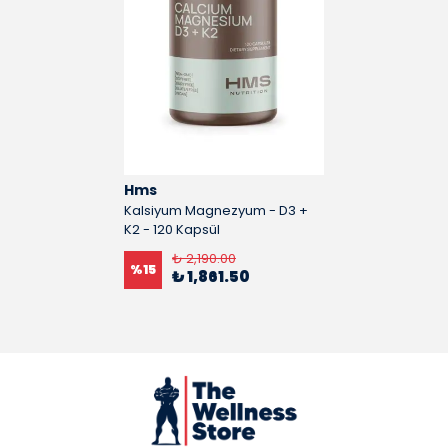
Hms
Kalsiyum Magnezyum - D3 +
K2 - 120 Kapsül
₺ 2,190.00
%
15
₺ 1,861.50