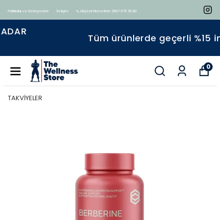
Politikalar ve Sözleşmeler
İletişim
📞 Müşteri Hizmetleri : 0507 675 35 80
Tüm ürünlerde geçerli %15 indirim
0
TAKVİYELER