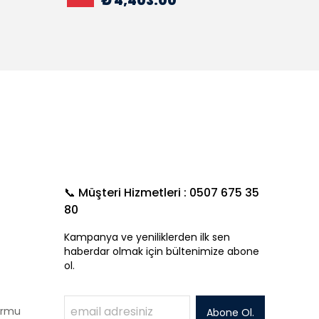
₺ 4,403.00
%
15
📞 Müşteri Hizmetleri : 0507 675 35
80
Kampanya ve yeniliklerden ilk sen
haberdar olmak için bültenimize abone
ol.
Formu
Abone Ol.