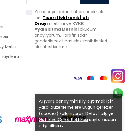
Kampanyalardan haberdar olmak
için
Ticari Elektronik İleti
Onayı
metnini ve
KVKK
ni
Aydınlatma Metnini
okudum,
onaylıyorum. Tarafınızdan
mesi
gönderilecek ticari elektronik iletileri
ay Metni
almak istiyorum.
 Onayı Metni
Alışveriş deneyiminizi iyileştirmek için
yasal düzenlemelere uygun çerezler
(cookies) kullanıyoruz. Detaylı bilgiye
Gizlilik ve Çerez Politikası
sayfamızdan
erişebilirsiniz.