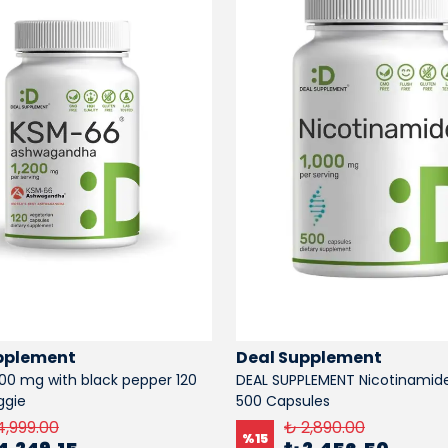
pplement
Deal Supplement
00 mg with black pepper 120
DEAL SUPPLEMENT Nicotinamide
ggie
500 Capsules
4,999.00
₺ 2,890.00
%
15