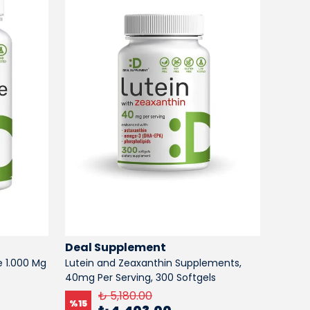
Deal Supplement
Deal
 1.000 Mg
Lutein and Zeaxanthin Supplements,
DEAL S
40mg Per Serving, 300 Softgels
Ginsen
Softge
₺ 5,180.00
%
15