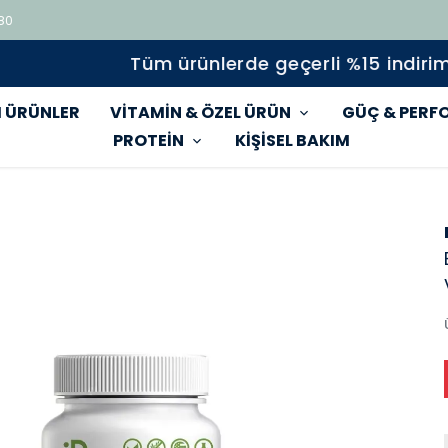
 80
Tüm ürünlerde geçerli %15 indirim
 ÜRÜNLER
VİTAMİN & ÖZEL ÜRÜN
GÜÇ & PERF
PROTEİN
KİŞİSEL BAKIM