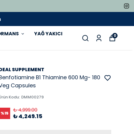
ORMANS
YAĞ YAKICI
0
DEAL SUPPLEMENT
Benfotiamine B1 Thiamine 600 Mg- 180
Veg Capsules
Ürün Kodu
:
DMM00279
₺ 4,999.00
%
15
₺ 4,249.15