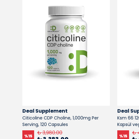
Deal Supplement
Deal Su
eine)
Citicoline CDP Choline, 1,000mg Per
Ksm 66 12
Serving, 120 Capsules
Kapsül ve
₺ 3,980.00
₺ 
%
15
%
15