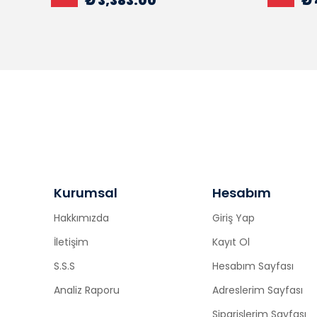
₺ 3,383.00
₺ 
Kurumsal
Hesabım
Hakkımızda
Giriş Yap
İletişim
Kayıt Ol
S.S.S
Hesabım Sayfası
Analiz Raporu
Adreslerim Sayfası
Siparişlerim Sayfası