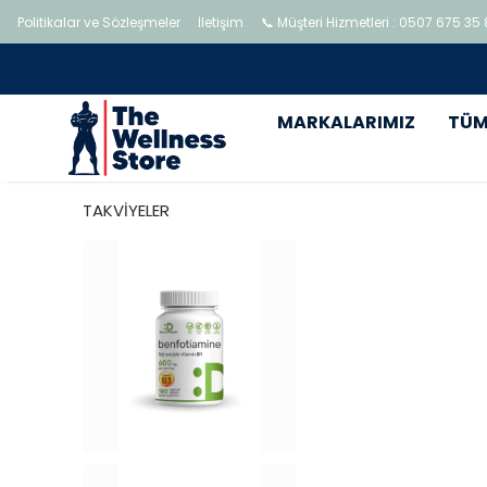
Politikalar ve Sözleşmeler
İletişim
📞 Müşteri Hizmetleri : 0507 675 35
MARKALARIMIZ
TÜM
TAKVİYELER