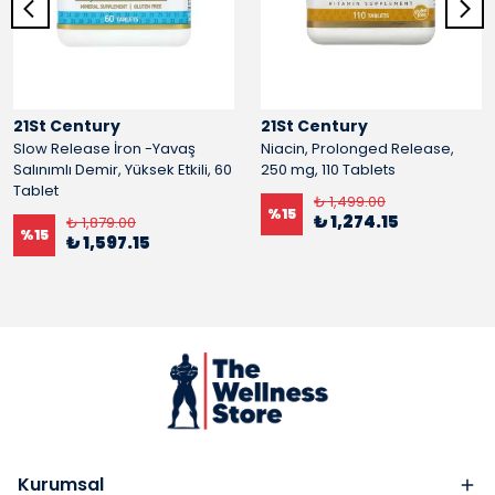
21St Century
21St Century
Slow Release İron -Yavaş
Niacin, Prolonged Release,
Salınımlı Demir, Yüksek Etkili, 60
250 mg, 110 Tablets
Tablet
₺ 1,499.00
%
15
₺ 1,274.15
₺ 1,879.00
%
15
₺ 1,597.15
Kurumsal