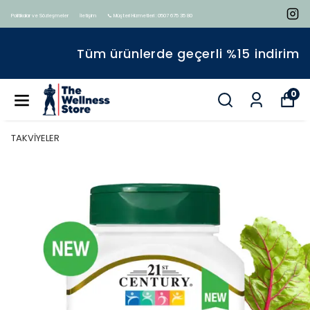
Politikalar ve Sözleşmeler
İletişim
📞 Müşteri Hizmetleri : 0507 675 35 80
Tüm ürünlerde geçerli %15 indirim
0
TAKVİYELER