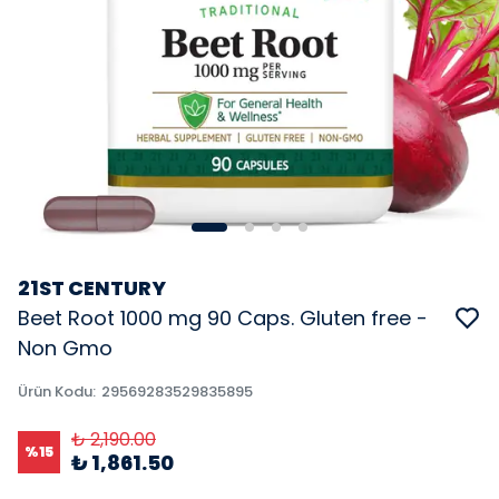
21ST CENTURY
Beet Root 1000 mg 90 Caps. Gluten free -
Non Gmo
Ürün Kodu
:
29569283529835895
₺ 2,190.00
%
15
₺ 1,861.50