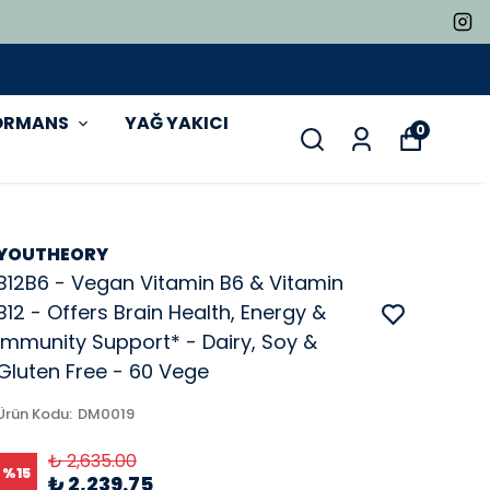
ORMANS
YAĞ YAKICI
0
YOUTHEORY
B12B6 - Vegan Vitamin B6 & Vitamin
B12 - Offers Brain Health, Energy &
Immunity Support* - Dairy, Soy &
Gluten Free - 60 Vege
Ürün Kodu
:
DM0019
₺ 2,635.00
%
15
₺ 2,239.75