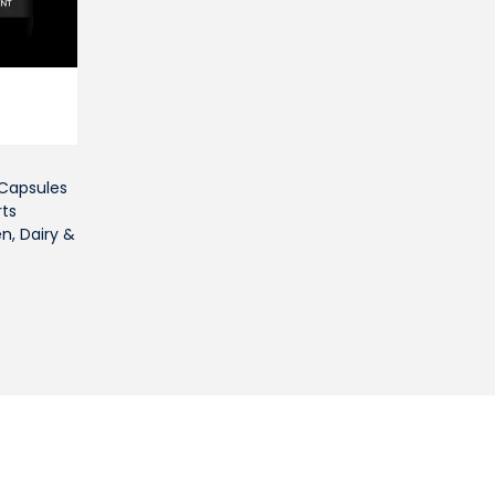
t Capsules
ts
n, Dairy &