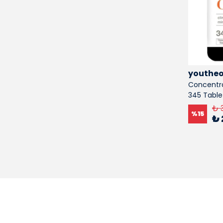
youtheo
Concentra
345 Table
₺ 
%
15
₺ 