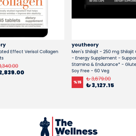
ry
youtheory
ted Effect Verisol Collagen
Men's Shilajit - 250 mg Shilaji
ts
- Energy Supplement - Suppor
Stamina & Endurance* - Glute
3,340.00
Soy Free - 60 Veg
2,839.00
₺ 3,679.00
%
15
₺ 3,127.15