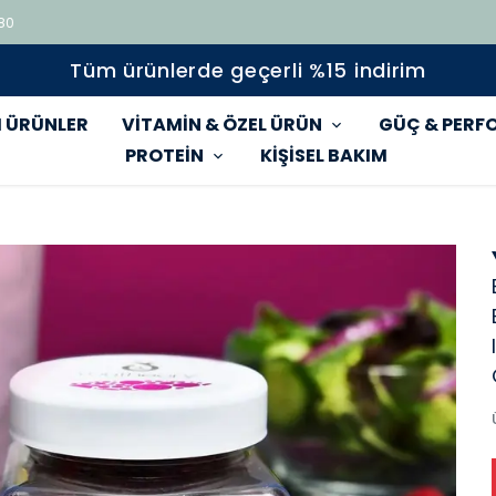
 80
Tüm ürünlerde geçerli %15 indirim
 ÜRÜNLER
VİTAMİN & ÖZEL ÜRÜN
GÜÇ & PERF
PROTEİN
KİŞİSEL BAKIM