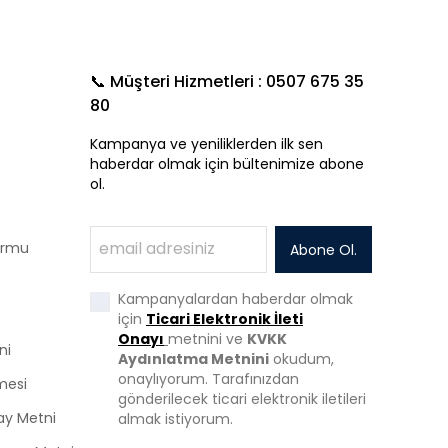
📞 Müşteri Hizmetleri : 0507 675 35
80
Kampanya ve yeniliklerden ilk sen
haberdar olmak için bültenimize abone
ol.
Formu
Abone Ol.
Kampanyalardan haberdar olmak
için
Ticari Elektronik İleti
Onayı
metnini ve
KVKK
ni
Aydınlatma Metnini
okudum,
onaylıyorum. Tarafınızdan
mesi
gönderilecek ticari elektronik iletileri
ay Metni
almak istiyorum.