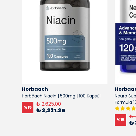
Horbaach
Horbaa
 | 150
Horbäach Niacin | 500mg | 100 Kapsül
Neuro Sup
Formula 1
₺ 2,625.00
%
15
₺ 2,231.25
₺ 
%
15
₺ 