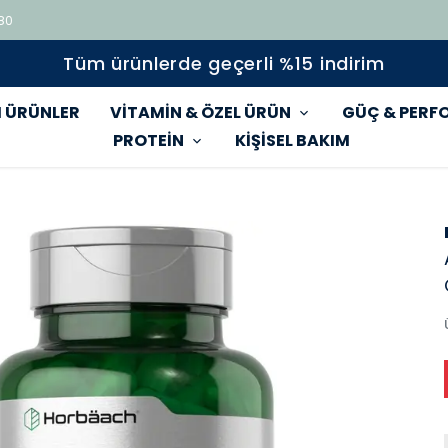
 80
Tüm ürünlerde geçerli %15 indirim
 ÜRÜNLER
VİTAMİN & ÖZEL ÜRÜN
GÜÇ & PERF
PROTEİN
KİŞİSEL BAKIM