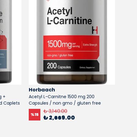
Horbaach
Horb
g +
Acetyl L-Carnitne 1500 mg 200
Turmer
ed Caplets
Capsules / non gmo / gluten free
2250mg
₺ 3,140.00
%
15
%
15
₺ 2,669.00