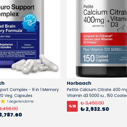
ch
Horbaach
port Complex - 9 in 1 Memory
Petite Calcium Citrate 400 m
20 Veg. Capsules
Vitamin d3 5000 ıu , 150 Coat
1 değerlendirme
₺ 3,450.00
%
15
4,456.00
₺ 2,932.50
3,787.60