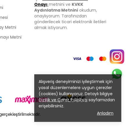
Onayı
metnini ve
KVKK
ni
Aydınlatma Metnini
okudum,
onaylıyorum. Tarafınızdan
mesi
gönderilecek ticari elektronik iletileri
ay Metni
almak istiyorum.
 Onayı Metni
Alışveriş deneyiminizi iyileştirmek için
yasal düzenlemelere uygun çerezler
(cookies) kullanıyoruz. Detaylı bilgiye
Gizlilik ve Çerez Politikası
sayfamızdan
erişebilirsiniz.
Anladım
gerçekleştirilmektedir.