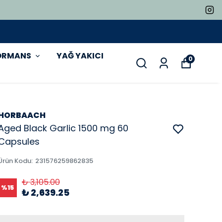
ORMANS
YAĞ YAKICI
0
HORBAACH
Aged Black Garlic 1500 mg 60
Capsules
Ürün Kodu
:
231576259862835
₺ 3,105.00
%
15
₺ 2,639.25