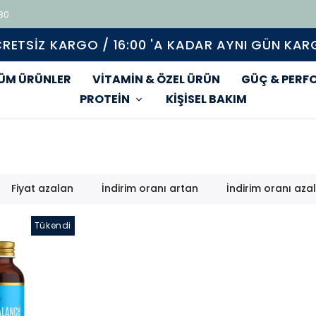
 80
Tüm ürünlerde geçerli %15 indirim
ÜM ÜRÜNLER
VİTAMİN & ÖZEL ÜRÜN
GÜÇ & PERF
PROTEİN
KİŞİSEL BAKIM
Fiyat azalan
İndirim oranı artan
İndirim oranı aza
Tükendi