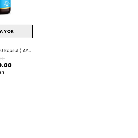
A YOK
GLC BALANCe™ 60 Kapsül ( AYLIK )
00
0.00
ri