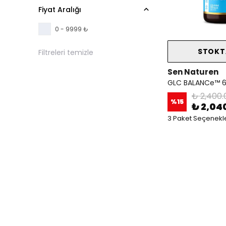
Fiyat Aralığı
0 - 9999 ₺
STOKT
Filtreleri temizle
Sen Naturen
₺ 2,400.
%
15
₺ 2,04
3 Paket Seçenekle