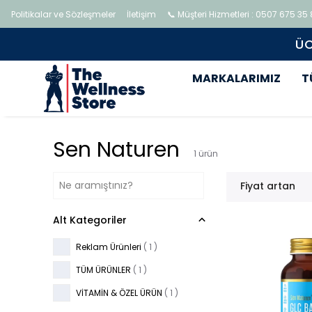
Politikalar ve Sözleşmeler
İletişim
📞 Müşteri Hizmetleri : 0507 675 35
MARKALARIMIZ
T
Sen Naturen
1
ürün
Fiyat artan
Alt Kategoriler
Reklam Ürünleri
(
1
)
TÜM ÜRÜNLER
(
1
)
VİTAMİN & ÖZEL ÜRÜN
(
1
)