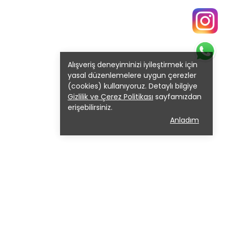
Alışveriş deneyiminizi iyileştirmek için
yasal düzenlemelere uygun çerezler
(cookies) kullanıyoruz. Detaylı bilgiye
Gizlilik ve Çerez Politikası
sayfamızdan
erişebilirsiniz.
Anladım