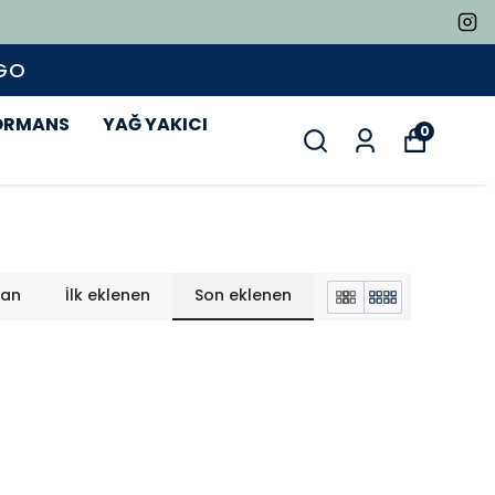
ORMANS
YAĞ YAKICI
0
lan
İlk eklenen
Son eklenen