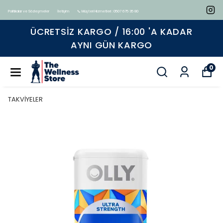
Politikalar ve Sözleşmeler
İletişim
📞 Müşteri Hizmetleri : 0507 675 35 80
DAR
Tüm ürünlerde geçerli %15 indi
0
TAKVİYELER