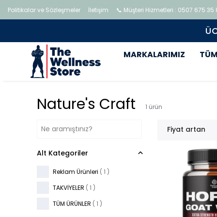
Politikalar ve Sözleşmeler
İletişim
📞 Müşteri Hizmetleri : 0507 675 35
MARKALARIMIZ
TÜM
Nature's Craft
1
ürün
Fiyat artan
Alt Kategoriler
Reklam Ürünleri
(
1
)
TAKVİYELER
(
1
)
TÜM ÜRÜNLER
(
1
)