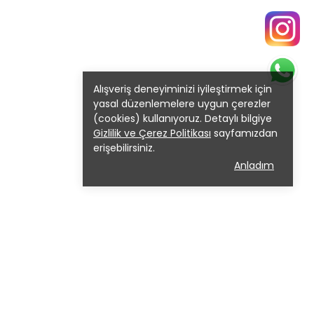
Alışveriş deneyiminizi iyileştirmek için
yasal düzenlemelere uygun çerezler
(cookies) kullanıyoruz. Detaylı bilgiye
Gizlilik ve Çerez Politikası
sayfamızdan
erişebilirsiniz.
Anladım