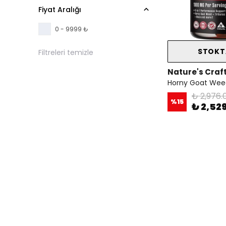
Fiyat Aralığı
0 - 9999 ₺
STOKT
Filtreleri temizle
Nature's Craf
₺ 2,976.
%
15
₺ 2,52