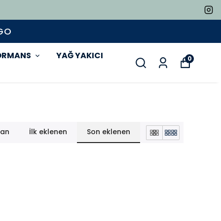
ORMANS
YAĞ YAKICI
0
lan
İlk eklenen
Son eklenen