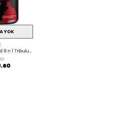
A YOK
t
Horny Goat Weed 9 n 1 Tribulus + Maca & ++++ 20 Kapsül
00
9.60