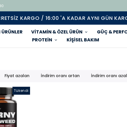
 80
Tüm ürünlerde geçerli %15 indirim
 ÜRÜNLER
VİTAMİN & ÖZEL ÜRÜN
GÜÇ & PERF
PROTEİN
KİŞİSEL BAKIM
Fiyat azalan
İndirim oranı artan
İndirim oranı aza
Tükendi