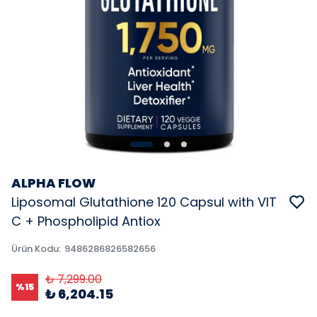
ALPHA FLOW
Liposomal Glutathione 120 Capsul with VIT
C + Phospholipid Antiox
Ürün Kodu
:
9486286826582656
₺ 7,299.00
%
15
₺ 6,204.15