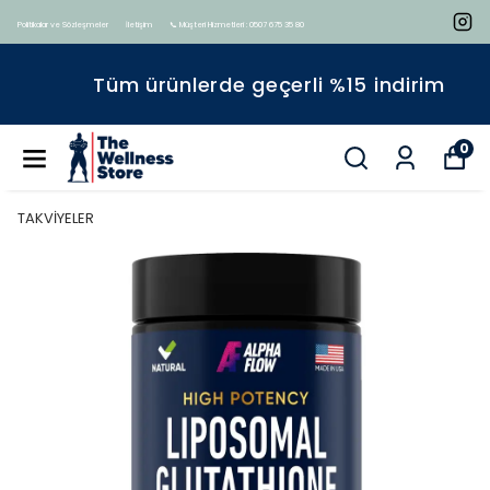
Politikalar ve Sözleşmeler
İletişim
📞 Müşteri Hizmetleri : 0507 675 35 80
Tüm ürünlerde geçerli %15 indirim
0
TAKVİYELER