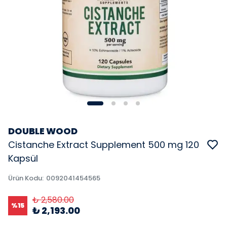
DOUBLE WOOD
Cistanche Extract Supplement 500 mg 120
Kapsül
Ürün Kodu
:
0092041454565
₺ 2,580.00
%
15
₺ 2,193.00